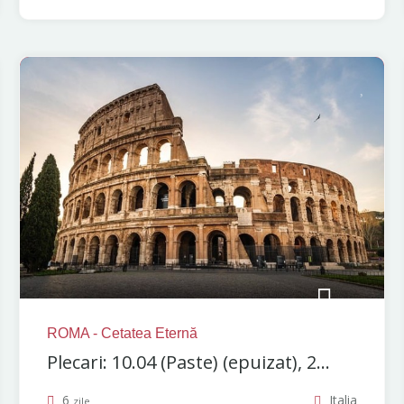
ROMA - Cetatea Eternă
Plecari: 10.04 (Paste) (epuizat), 2...
6
Italia
zile