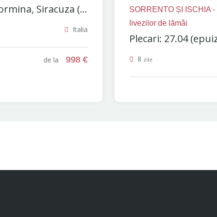
rmina, Siracuza (...
SORRENTO ȘI ISCHIA - V
livezilor de lămâi
Italia
Plecari: 27.04 (epuiz
8
998 €
de la
zile