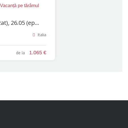
acanță pe tărâmul
at), 26.05 (ep...
Italia
1.065 €
de la