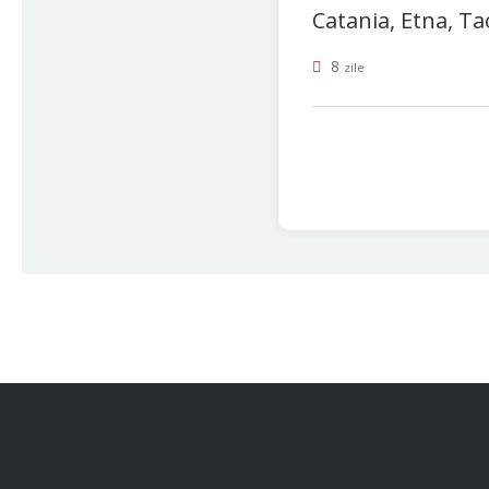
Catania, Etna, Tao
8
zile