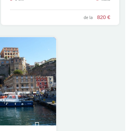
820 €
de la