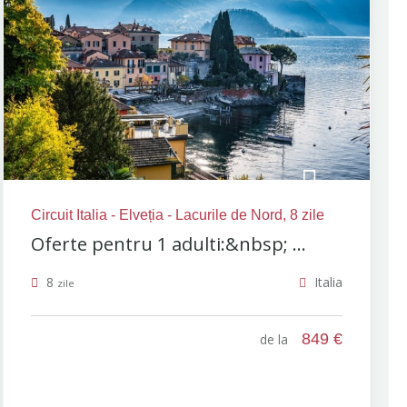
Circuit Italia - Elveția - Lacurile de Nord, 8 zile
Oferte pentru 1 adulti:&nbsp; ...
8
Italia
zile
849 €
de la