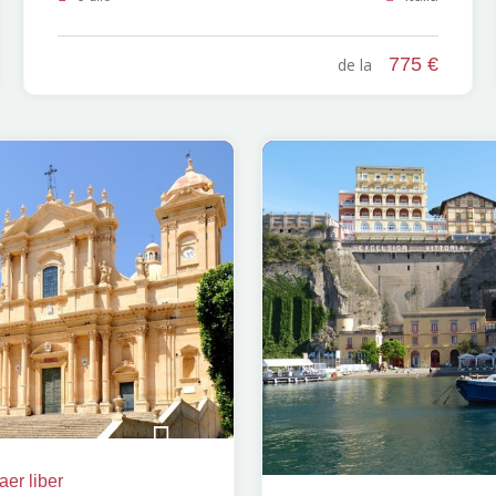
775 €
de la
aer liber