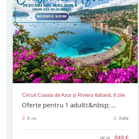
Circuit Coasta de Azur și Riviera Italiană, 8 zile
Oferte pentru 1 adulti:&nbsp; ...
8
Italia
zile
849 €
de la