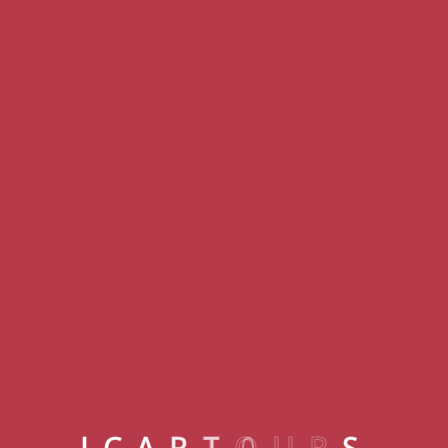
Kemer
NIRVANA DOLCE VITA
I
C
A
R
T
O
U
R
S